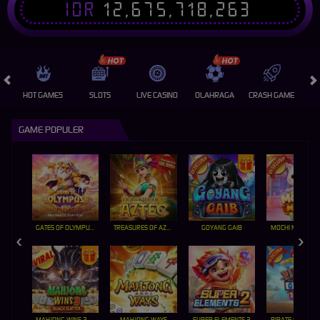
IDR
12,675,718,263
HOT GAMES
SLOTS
LIVE CASINO
OLAHRAGA
CRASH GAME
A
GAME POPULER
GATES OF OLYMPUS POP
TREASURES OF AZTEC
GOYANG GAIB
MOCHI MANIA 1
MAHJONG WINS 3 – BLACK SCATTER
MAHJONG WAYS
SUPER ELEMENTS 2
PIRATE QUEST 1