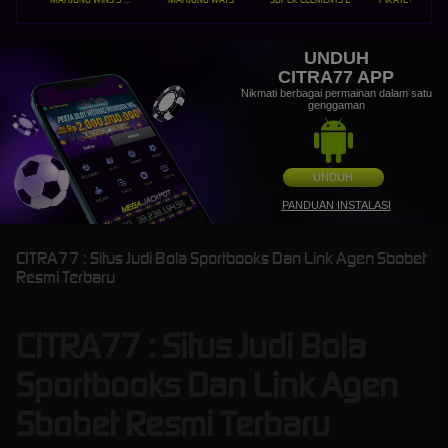
UNDUH
CITRA77 APP
Nikmati berbagai permainan dalam satu
genggaman
UNDUH
PANDUAN INSTALASI
CITRA77 : Situs Judi Bola Sportbooks Dan Link Agen Sbobet
Resmi Terbaru
CITRA77 : Situs Judi Bola
Sportbooks Dan Link Agen
Sbobet Resmi Terbaru