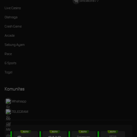
officialcitra77
Live Casino
Olahraga
Crash Game
Arcade
Sabung Ayam
Race
E-Sports
Togel
Komunitas
Whatsapp
TELEGRAM