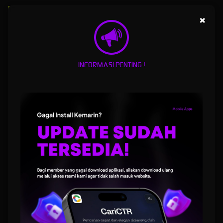
CITRA77
merupakan situs judi bola sportbooks dan link agen sbobet resmi terbaru hari ini
×
dengan layanan alternatif login aman serta taruhan mix parlay terlengkap untuk raih
menang. Platform ini fokus memberi akses stabil melalui layanan alternatif login aman,
sehingga pemain tetap bisa masuk tanpa hambatan. Sistem dirancang untuk mendukung
aktivitas taruhan secara efisien dengan alur penggunaan jelas hingga respons cepat agen
sbobet kami.
INFORMASI PENTING !
Sebagai penyedia judi bola sportbooks agen sbobet, CITRA77 menawarkan pilihan
pasaran judi bola lengkap, mulai dari pertandingan populer hingga opsi taruhan sbobet
dengan kombinasi mix parlay. Fitur ini memberi keleluasaan bagi pemain dalam menyusun
strategi sesuai gaya bermain masing-masing. Tampilan sederhana serta navigasi ringkas
membantu pemain memantau peluang tanpa gangguan teknis.
Keamanan akun menjadi perhatian utama di
CITRA77 login
dalam merasakan game
sbobet online hari ini. Setiap akses login dilindungi sistem yang stabil serta selalu diperbarui
secara berkala. Dengan dukungan link alternatif resmi, kini setiap pemain tetap merasa
nyaman saat mengakses layanan kapan saja. Proses taruhan berjalan lancar,
memungkinkan fokus penuh pada analisis pertandingan dalam mengambil keputusan
dalam bertaruh khususnya pada provider sbobet dan sbobet88 resmi.
CITRA77 cocok bagi pemain yang menginginkan pengalaman judi bola Sbobet lebih praktis
serta resmi. Akses aman, pilihan taruhan variatif, serta sistem sportbooks stabil menjadikan
platform ini solusi tepat bagi pemain yang ingin menikmati taruhan bola dengan lebih
optimal.