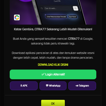
FAQ Tentang Situs Citra77
1. Apa itu Citra77 sebagai link alternatif login situs gacor?
Citra77 merupakan situs judi online terpercaya yang menyediakan link alternatif login situs
gacor anti rungkad. Link ini berfungsi agar member tetap bisa login serta bermain dengan
Kabar Gembira, CITRA77 Sekarang Lebih Mudah Ditemukan!
lancar kapan saja tanpa gangguan akses.
Buat Anda yang sempat kesulitan mencari
CITRA77
di Google,
2. Mengapa perlu menggunakan link alternatif login Citra77?
sekarang tidak perlu khawatir lagi.
Link alternatif Citra77 digunakan saat domain utama mengalami pembatasan atau
gangguan. Dengan link alternatif, pemain tetap bisa mengakses semua permainan dengan
Download aplikasi pencarian di atas dan temukan website resmi
koneksi cepat dan stabil.
dengan lebih cepat, lebih mudah, dan tanpa drama pencarian.
3. Permainan apa saja yang tersedia di situs Citra77?
DOWNLOAD KLIK DISINI
Citra77 merupakan situs serba ada yang menyediakan:
Slot gacor
online dari berbagai provider populer
✅ Login Alternatif
Sportsbook SBOBET
judi bola
untuk taruhan olahraga lengkap
Live casino seperti baccarat, roulette, dan blackjack
⬇️ APK
💬 WhatsApp
📣 Telegram
Semua permainan bisa diakses dalam satu akun.
4. Apakah Citra77 aman dan terpercaya untuk dimainkan?
Citra77 kini telah menggunakan sistem keamanan modern serta server paling stabil untuk
OK
melindungi data dan kenyamanan member. Situs ini juga didukung layanan customer