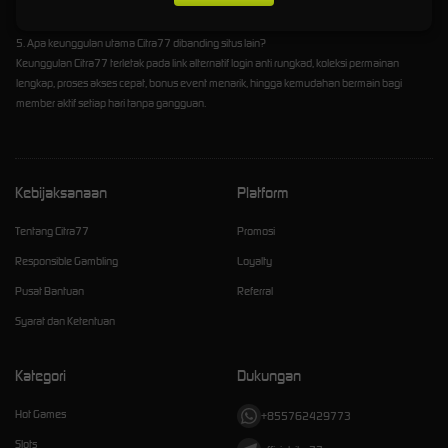
service yang siap membantu.
5. Apa keunggulan utama Citra77 dibanding situs lain?
Keunggulan Citra77 terletak pada link alternatif login anti rungkad, koleksi permainan
lengkap, proses akses cepat, bonus event menarik, hingga kemudahan bermain bagi
member aktif setiap hari tanpa gangguan.
Kebijaksanaan
Platform
Tentang Citra77
Promosi
Responsible Gambling
Loyalty
Pusat Bantuan
Referral
Syarat dan Ketentuan
Kategori
Dukungan
Hot Games
+855762429773
Slots