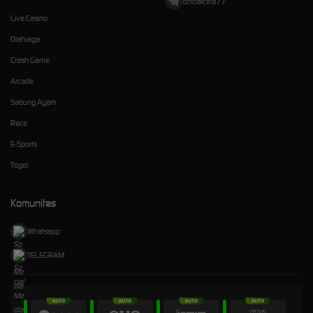
officialcitra77
Live Casino
Olahraga
Crash Game
Arcade
Sabung Ayam
Race
E-Sports
Togel
Komunitas
Whatsapp
TELEGRAM