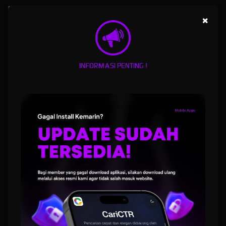
CITRA77
merupakan situs judi bola sportbooks dan link agen sbobet resmi terbaru hari ini
×
dengan layanan alternatif login aman serta taruhan mix parlay terlengkap untuk raih
menang. Platform ini fokus memberi akses stabil melalui layanan alternatif login aman,
sehingga pemain tetap bisa masuk tanpa hambatan. Sistem dirancang untuk mendukung
aktivitas taruhan secara efisien dengan alur penggunaan jelas hingga respons cepat agen
sbobet kami.
INFORMASI PENTING !
Sebagai penyedia judi bola sportbooks agen sbobet, CITRA77 menawarkan pilihan
pasaran judi bola lengkap, mulai dari pertandingan populer hingga opsi taruhan sbobet
dengan kombinasi mix parlay. Fitur ini memberi keleluasaan bagi pemain dalam menyusun
strategi sesuai gaya bermain masing-masing. Tampilan sederhana serta navigasi ringkas
membantu pemain memantau peluang tanpa gangguan teknis.
Keamanan akun menjadi perhatian utama di
CITRA77 login
dalam merasakan game
sbobet online hari ini. Setiap akses login dilindungi sistem yang stabil serta selalu diperbarui
secara berkala. Dengan dukungan link alternatif resmi, kini setiap pemain tetap merasa
nyaman saat mengakses layanan kapan saja. Proses taruhan berjalan lancar,
memungkinkan fokus penuh pada analisis pertandingan dalam mengambil keputusan
dalam bertaruh khususnya pada provider sbobet dan sbobet88 resmi.
CITRA77 cocok bagi pemain yang menginginkan pengalaman judi bola Sbobet lebih praktis
serta resmi. Akses aman, pilihan taruhan variatif, serta sistem sportbooks stabil menjadikan
platform ini solusi tepat bagi pemain yang ingin menikmati taruhan bola dengan lebih
optimal.