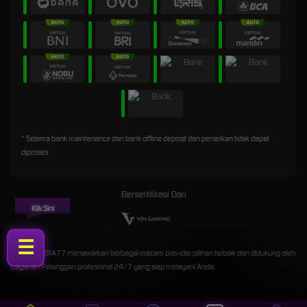
* Selama bank maintenance dan bank offline deposit dan penarikan tidak dapat
diproses
Bersertifikasi Dari
Klik Sini
☰
©2026 CITRA77 menawarkan berbagai macam provider pilihan terbaik dan didukung oleh
Layanan Pelanggan profesional 24/7 yang siap melayani Anda.