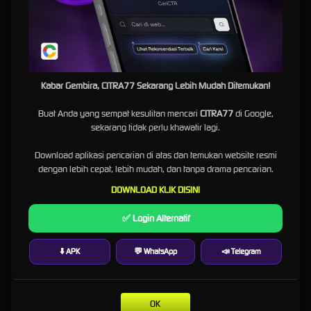
FAQ Tentang Situs Citra77
1. Apa itu Citra77 sebagai link alternatif login situs gacor?
Citra77 merupakan situs judi online terpercaya yang menyediakan link alternatif login situs
gacor anti rungkad. Link ini berfungsi agar member tetap bisa login serta bermain dengan
Kabar Gembira, CITRA77 Sekarang Lebih Mudah Ditemukan!
lancar kapan saja tanpa gangguan akses.
Buat Anda yang sempat kesulitan mencari
CITRA77
di Google,
2. Mengapa perlu menggunakan link alternatif login Citra77?
sekarang tidak perlu khawatir lagi.
Link alternatif Citra77 digunakan saat domain utama mengalami pembatasan atau
gangguan. Dengan link alternatif, pemain tetap bisa mengakses semua permainan dengan
Download aplikasi pencarian di atas dan temukan website resmi
koneksi cepat dan stabil.
dengan lebih cepat, lebih mudah, dan tanpa drama pencarian.
3. Permainan apa saja yang tersedia di situs Citra77?
DOWNLOAD KLIK DISINI
Citra77 merupakan situs serba ada yang menyediakan:
Slot gacor
online dari berbagai provider populer
✅ Login Alternatif
Sportsbook SBOBET
judi bola
untuk taruhan olahraga lengkap
Live casino seperti baccarat, roulette, dan blackjack
⬇️ APK
💬 WhatsApp
📣 Telegram
Semua permainan bisa diakses dalam satu akun.
4. Apakah Citra77 aman dan terpercaya untuk dimainkan?
Citra77 kini telah menggunakan sistem keamanan modern serta server paling stabil untuk
OK
melindungi data dan kenyamanan member. Situs ini juga didukung layanan customer