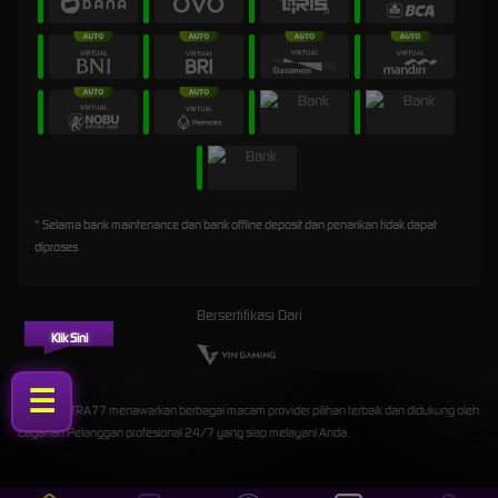
* Selama bank maintenance dan bank offline deposit dan penarikan tidak dapat
diproses
Bersertifikasi Dari
Klik Sini
☰
©2026 CITRA77 menawarkan berbagai macam provider pilihan terbaik dan didukung oleh
Layanan Pelanggan profesional 24/7 yang siap melayani Anda.