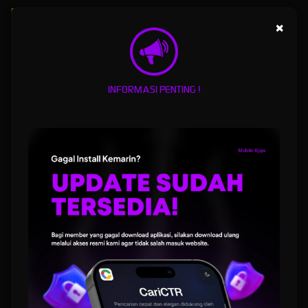
CITRA77
merupakan situs judi bola sportbooks dan link agen sbobet resmi terbaru hari ini
×
dengan layanan alternatif login aman serta taruhan mix parlay terlengkap untuk raih
menang. Platform ini fokus memberi akses stabil melalui layanan alternatif login aman,
sehingga pemain tetap bisa masuk tanpa hambatan. Sistem dirancang untuk mendukung
aktivitas taruhan secara efisien dengan alur penggunaan jelas hingga respons cepat agen
sbobet kami.
INFORMASI PENTING !
Sebagai penyedia judi bola sportbooks agen sbobet, CITRA77 menawarkan pilihan
pasaran judi bola lengkap, mulai dari pertandingan populer hingga opsi taruhan sbobet
dengan kombinasi mix parlay. Fitur ini memberi keleluasaan bagi pemain dalam menyusun
strategi sesuai gaya bermain masing-masing. Tampilan sederhana serta navigasi ringkas
membantu pemain memantau peluang tanpa gangguan teknis.
Keamanan akun menjadi perhatian utama di
CITRA77 login
dalam merasakan game
sbobet online hari ini. Setiap akses login dilindungi sistem yang stabil serta selalu diperbarui
secara berkala. Dengan dukungan link alternatif resmi, kini setiap pemain tetap merasa
nyaman saat mengakses layanan kapan saja. Proses taruhan berjalan lancar,
memungkinkan fokus penuh pada analisis pertandingan dalam mengambil keputusan
dalam bertaruh khususnya pada provider sbobet dan sbobet88 resmi.
CITRA77 cocok bagi pemain yang menginginkan pengalaman judi bola Sbobet lebih praktis
serta resmi. Akses aman, pilihan taruhan variatif, serta sistem sportbooks stabil menjadikan
platform ini solusi tepat bagi pemain yang ingin menikmati taruhan bola dengan lebih
optimal.