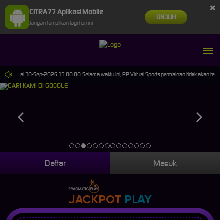
×
CITRA77 Aplikasi Mobile
UNDUH
Jangan tampilkan lagi hari ini
00 sampai 30-Sep-2026 15.00.00. Selama waktu ini, PP Virtual Sports permainan tidak akan ter
Daftar
Masuk
JACKPOT
PLAY