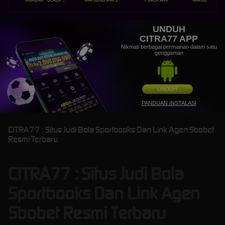
UNDUH
CITRA77 APP
Nikmati berbagai permainan dalam satu
genggaman
UNDUH
PANDUAN INSTALASI
CITRA77 : Situs Judi Bola Sportbooks Dan Link Agen Sbobet
Resmi Terbaru
CITRA77 : Situs Judi Bola
Sportbooks Dan Link Agen
Sbobet Resmi Terbaru