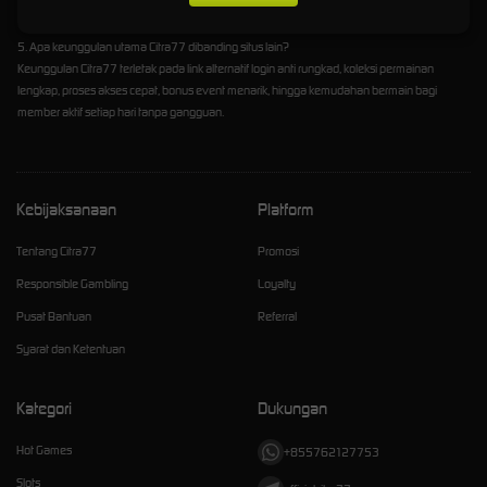
service yang siap membantu.
5. Apa keunggulan utama Citra77 dibanding situs lain?
Keunggulan Citra77 terletak pada link alternatif login anti rungkad, koleksi permainan
lengkap, proses akses cepat, bonus event menarik, hingga kemudahan bermain bagi
member aktif setiap hari tanpa gangguan.
Kebijaksanaan
Platform
Tentang Citra77
Promosi
Responsible Gambling
Loyalty
Pusat Bantuan
Referral
Syarat dan Ketentuan
Kategori
Dukungan
Hot Games
+855762127753
Slots