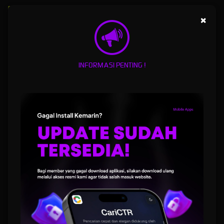
CITRA77
merupakan situs judi bola sportbooks dan link agen sbobet resmi terbaru hari ini
×
dengan layanan alternatif login aman serta taruhan mix parlay terlengkap untuk raih
menang. Platform ini fokus memberi akses stabil melalui layanan alternatif login aman,
sehingga pemain tetap bisa masuk tanpa hambatan. Sistem dirancang untuk mendukung
aktivitas taruhan secara efisien dengan alur penggunaan jelas hingga respons cepat agen
sbobet kami.
INFORMASI PENTING !
Sebagai penyedia judi bola sportbooks agen sbobet, CITRA77 menawarkan pilihan
pasaran judi bola lengkap, mulai dari pertandingan populer hingga opsi taruhan sbobet
dengan kombinasi mix parlay. Fitur ini memberi keleluasaan bagi pemain dalam menyusun
strategi sesuai gaya bermain masing-masing. Tampilan sederhana serta navigasi ringkas
membantu pemain memantau peluang tanpa gangguan teknis.
Keamanan akun menjadi perhatian utama di
CITRA77 login
dalam merasakan game
sbobet online hari ini. Setiap akses login dilindungi sistem yang stabil serta selalu diperbarui
secara berkala. Dengan dukungan link alternatif resmi, kini setiap pemain tetap merasa
nyaman saat mengakses layanan kapan saja. Proses taruhan berjalan lancar,
memungkinkan fokus penuh pada analisis pertandingan dalam mengambil keputusan
dalam bertaruh khususnya pada provider sbobet dan sbobet88 resmi.
CITRA77 cocok bagi pemain yang menginginkan pengalaman judi bola Sbobet lebih praktis
serta resmi. Akses aman, pilihan taruhan variatif, serta sistem sportbooks stabil menjadikan
platform ini solusi tepat bagi pemain yang ingin menikmati taruhan bola dengan lebih
optimal.