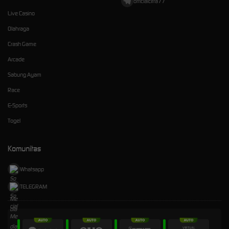
officialcitra77
Live Casino
Olahraga
Crash Game
Arcade
Sabung Ayam
Race
E-Sports
Togel
Komunitas
Whatsapp
TELEGRAM