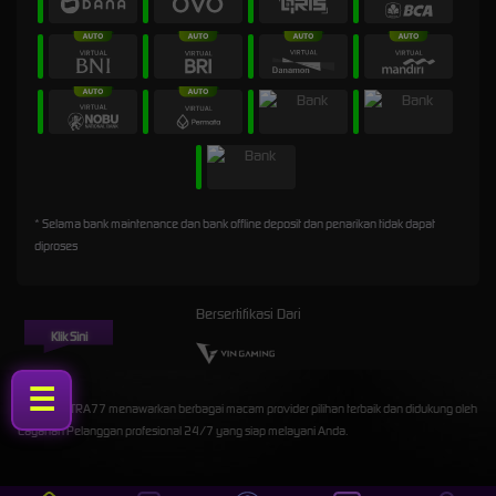
* Selama bank maintenance dan bank offline deposit dan penarikan tidak dapat
diproses
Bersertifikasi Dari
Klik Sini
☰
©2026 CITRA77 menawarkan berbagai macam provider pilihan terbaik dan didukung oleh
Layanan Pelanggan profesional 24/7 yang siap melayani Anda.