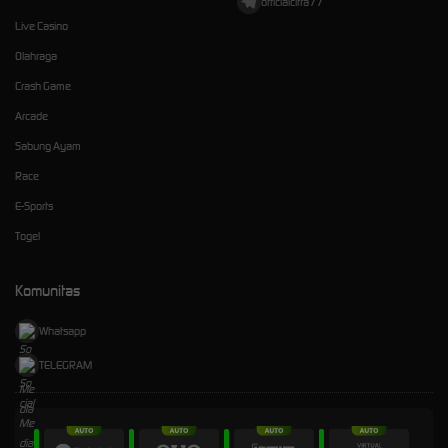
officialcitra77
Live Casino
Olahraga
Crash Game
Arcade
Sabung Ayam
Race
E-Sports
Togel
Komunitas
Whatsapp
TELEGRAM