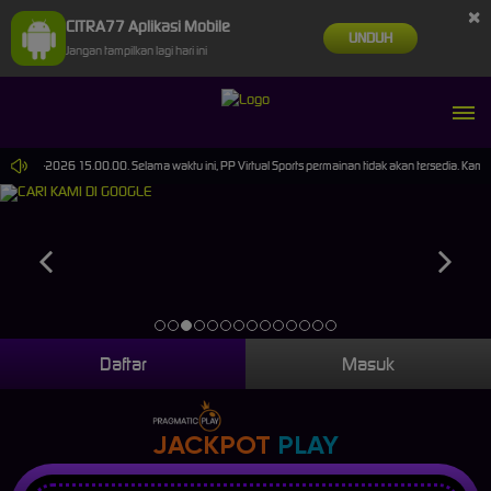
×
CITRA77 Aplikasi Mobile
UNDUH
Jangan tampilkan lagi hari ini
30-Sep-2026 15.00.00. Selama waktu ini, PP Virtual Sports permainan tidak akan tersedia. Kam
Daftar
Masuk
JACKPOT
PLAY