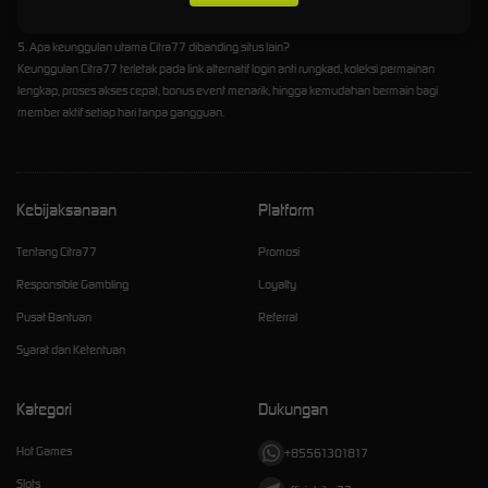
service yang siap membantu.
5. Apa keunggulan utama Citra77 dibanding situs lain?
Keunggulan Citra77 terletak pada link alternatif login anti rungkad, koleksi permainan
lengkap, proses akses cepat, bonus event menarik, hingga kemudahan bermain bagi
member aktif setiap hari tanpa gangguan.
Kebijaksanaan
Platform
Tentang Citra77
Promosi
Responsible Gambling
Loyalty
Pusat Bantuan
Referral
Syarat dan Ketentuan
Kategori
Dukungan
Hot Games
+85561301817
Slots