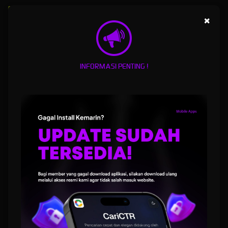
CITRA77
merupakan situs judi bola sportbooks dan link agen sbobet resmi terbaru hari ini
×
dengan layanan alternatif login aman serta taruhan mix parlay terlengkap untuk raih
menang. Platform ini fokus memberi akses stabil melalui layanan alternatif login aman,
sehingga pemain tetap bisa masuk tanpa hambatan. Sistem dirancang untuk mendukung
aktivitas taruhan secara efisien dengan alur penggunaan jelas hingga respons cepat agen
sbobet kami.
INFORMASI PENTING !
Sebagai penyedia judi bola sportbooks agen sbobet, CITRA77 menawarkan pilihan
pasaran judi bola lengkap, mulai dari pertandingan populer hingga opsi taruhan sbobet
dengan kombinasi mix parlay. Fitur ini memberi keleluasaan bagi pemain dalam menyusun
strategi sesuai gaya bermain masing-masing. Tampilan sederhana serta navigasi ringkas
membantu pemain memantau peluang tanpa gangguan teknis.
Keamanan akun menjadi perhatian utama di
CITRA77 login
dalam merasakan game
sbobet online hari ini. Setiap akses login dilindungi sistem yang stabil serta selalu diperbarui
secara berkala. Dengan dukungan link alternatif resmi, kini setiap pemain tetap merasa
nyaman saat mengakses layanan kapan saja. Proses taruhan berjalan lancar,
memungkinkan fokus penuh pada analisis pertandingan dalam mengambil keputusan
dalam bertaruh khususnya pada provider sbobet dan sbobet88 resmi.
CITRA77 cocok bagi pemain yang menginginkan pengalaman judi bola Sbobet lebih praktis
serta resmi. Akses aman, pilihan taruhan variatif, serta sistem sportbooks stabil menjadikan
platform ini solusi tepat bagi pemain yang ingin menikmati taruhan bola dengan lebih
optimal.