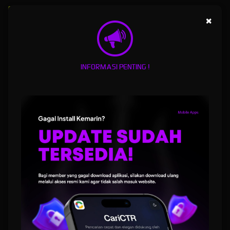
CITRA77
merupakan situs judi bola sportbooks dan link agen sbobet resmi terbaru hari ini
×
dengan layanan alternatif login aman serta taruhan mix parlay terlengkap untuk raih
menang. Platform ini fokus memberi akses stabil melalui layanan alternatif login aman,
sehingga pemain tetap bisa masuk tanpa hambatan. Sistem dirancang untuk mendukung
aktivitas taruhan secara efisien dengan alur penggunaan jelas hingga respons cepat agen
sbobet kami.
INFORMASI PENTING !
Sebagai penyedia judi bola sportbooks agen sbobet, CITRA77 menawarkan pilihan
pasaran judi bola lengkap, mulai dari pertandingan populer hingga opsi taruhan sbobet
dengan kombinasi mix parlay. Fitur ini memberi keleluasaan bagi pemain dalam menyusun
strategi sesuai gaya bermain masing-masing. Tampilan sederhana serta navigasi ringkas
membantu pemain memantau peluang tanpa gangguan teknis.
Keamanan akun menjadi perhatian utama di
CITRA77 login
dalam merasakan game
sbobet online hari ini. Setiap akses login dilindungi sistem yang stabil serta selalu diperbarui
secara berkala. Dengan dukungan link alternatif resmi, kini setiap pemain tetap merasa
nyaman saat mengakses layanan kapan saja. Proses taruhan berjalan lancar,
memungkinkan fokus penuh pada analisis pertandingan dalam mengambil keputusan
dalam bertaruh khususnya pada provider sbobet dan sbobet88 resmi.
CITRA77 cocok bagi pemain yang menginginkan pengalaman judi bola Sbobet lebih praktis
serta resmi. Akses aman, pilihan taruhan variatif, serta sistem sportbooks stabil menjadikan
platform ini solusi tepat bagi pemain yang ingin menikmati taruhan bola dengan lebih
optimal.