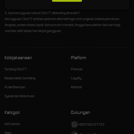
service yang siap membantu.
5. Apa keunggulan utama Citra77 dibanding situs lain?
Keunggulan Citra77 terletak pada link alternatif login anti rungkad, koleksi permainan
lengkap, proses akses cepat, bonus event menarik, hingga kemudahan bermain bagi
member aktif setiap hari tanpa gangguan.
Kebijaksanaan
Platform
Tentang Citra77
Promosi
Responsible Gambling
Loyalty
Pusat Bantuan
Referral
Syarat dan Ketentuan
Kategori
Dukungan
Hot Games
+855762127753
Slots