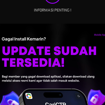
INFORMASI PENTING !
UNDUH APLIK
CITRA77 APP
Nikmati berbagai pe
CITRA77
Panduan in
Pindai kode QR
untuk Unduh
Android APK
n Sbobet Resmi Terbaru