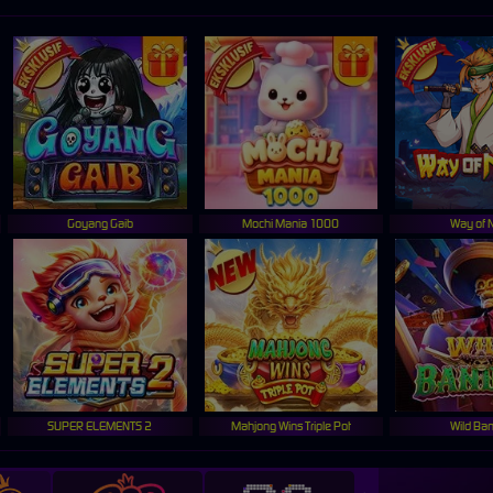
Goyang Gaib
Mochi Mania 1000
Way of N
SUPER ELEMENTS 2
Mahjong Wins Triple Pot
Wild Ban