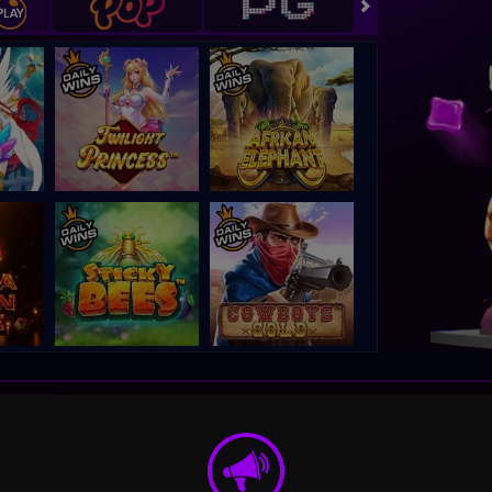
PLATFORM OLAHRAGA-
Event yang Direkomendasikan