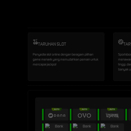
TARUHAN SLOT
TAR
Penyedia slot online dengan beragam pilihan
Sportsboo
game menarik yang memudahkan pemain untuk
menawark
mencapai jackpot
tinggi, d
banyak u