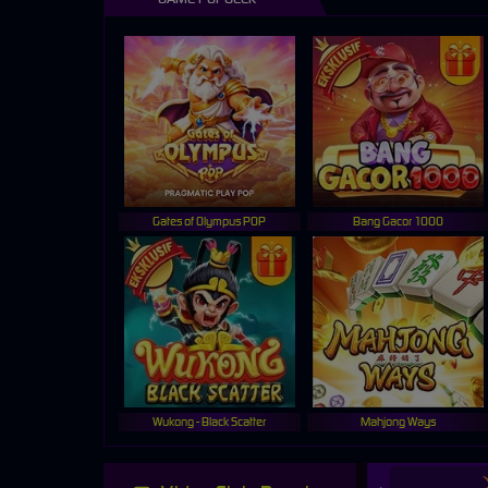
Gates of Olympus POP
Bang Gacor 1000
Wukong - Black Scatter
Mahjong Ways