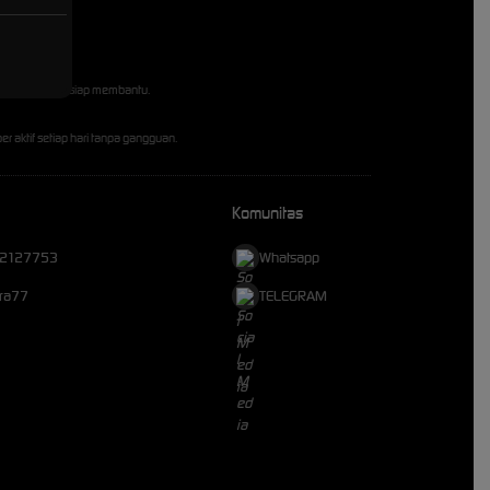
r service yang siap membantu.
r aktif setiap hari tanpa gangguan.
Komunitas
2127753
Whatsapp
itra77
TELEGRAM