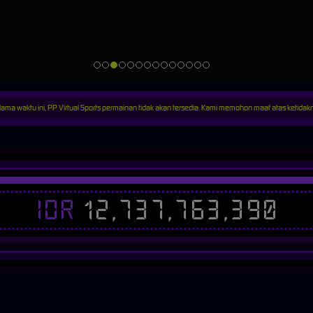
ini, PP Virtual Sports permainan tidak akan tersedia. Kami memohon maaf atas ketidaknyamanan
IDR
12,737,763,390