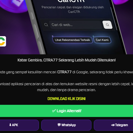
la Sportbooks Dan Link Agen Sb
ru hari ini dengan layanan alternatif login aman serta taruhan mix parlay terlengkap untuk raih me
cang untuk mendukung aktivitas taruhan secara efisien dengan alur penggunaan jelas hingga res
han pasaran judi bola lengkap, mulai dari pertandingan populer hingga opsi taruhan sbobet denga
a serta navigasi ringkas membantu pemain memantau peluang tanpa gangguan teknis.
me sbobet online hari ini. Setiap akses login dilindungi sistem yang stabil serta selalu diperbarui 
erjalan lancar, memungkinkan fokus penuh pada analisis pertandingan dalam mengambil keputus
Kabar Gembira, CITRA77 Sekarang Lebih Mudah Ditemukan!
h praktis serta resmi. Akses aman, pilihan taruhan variatif, serta sistem sportbooks stabil menja
nda yang sempat kesulitan mencari
CITRA77
di Google, sekarang tidak perlu khawat
nload aplikasi pencarian di atas dan temukan website resmi dengan lebih cepat, l
mudah, dan tanpa drama pencarian.
if login situs gacor anti rungkad. Link ini berfungsi agar member tetap bisa login serta bermain d
DOWNLOAD KLIK DISINI
atau gangguan. Dengan link alternatif, pemain tetap bisa mengakses semua permainan dengan kon
✅ Login Alternatif
⬇️ APK
💬 WhatsApp
📣 Telegram