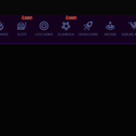
GAMES
SLOTS
LIVE CASINO
OLAHRAGA
CRASH GAME
ARCADE
SABUNG 