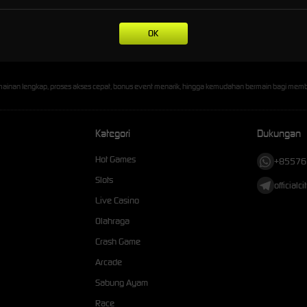
OK
 stabil untuk melindungi data dan kenyamanan member. Situs ini juga didukung layanan custome
i permainan lengkap, proses akses cepat, bonus event menarik, hingga kemudahan bermain bagi membe
Kategori
Dukungan
Hot Games
+85576
Slots
officialc
Live Casino
Olahraga
Crash Game
Arcade
Sabung Ayam
Race