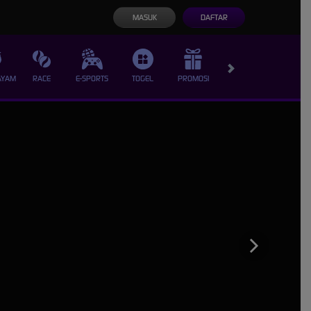
MASUK
DAFTAR
AYAM
RACE
E-SPORTS
TOGEL
PROMOSI