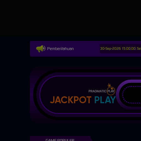
Pemberitahuan
 PP Virtual Sports pada 30-Jun-2026 dari 15.00.00 sampai 30-Sep-2026 15.00.00. Selama waktu 
JACKPOT
PLAY
GAME POPULER