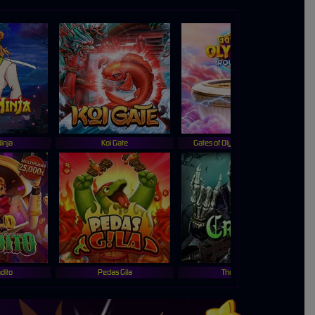
inja
Koi Gate
Gates of Olympus Roulette
dito
Pedas Gila
The Crypt