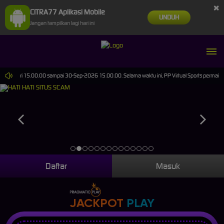
×
CITRA77 Aplikasi Mobile
UNDUH
Jangan tampilkan lagi hari ini
2026 dari 15.00.00 sampai 30-Sep-2026 15.00.00. Selama waktu ini, PP Virtual Sports permaina
Daftar
Masuk
JACKPOT
PLAY