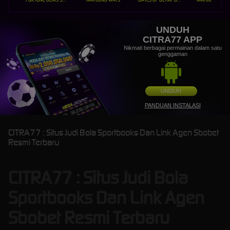
UNDUH
CITRA77 APP
Nikmati berbagai permainan dalam satu
genggaman
UNDUH
PANDUAN INSTALASI
CITRA77 : Situs Judi Bola Sportbooks Dan Link Agen Sbobet
Resmi Terbaru
CITRA77 : Situs Judi Bola
Sportbooks Dan Link Agen
Sbobet Resmi Terbaru