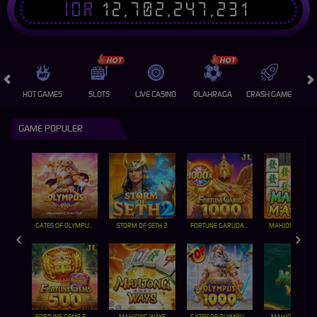
IDR
12,702,246,791
HOT GAMES
SLOTS
LIVE CASINO
OLAHRAGA
CRASH GAME
A
GAME POPULER
GATES OF OLYMPUS POP
STORM OF SETH 2
FORTUNE GARUDA 1000
MAHJONG MAX
FORTUNE GEMS 500
MAHJONG WAYS
GATES OF OLYMPUS 1000
MAHJONG WAYS