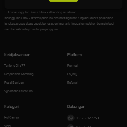
service yang siap membantu.
5. Apa keunggulan utama Citra77 dibanding situs lain?
Keunggulan Citra77 terletak pada link alternatif login anti rungkad, koleksi permainan
lengkap, proses akses cepat, bonus event menarik, hingga kemudahan bermain bagi
member aktif setiap hari tanpa gangguan.
Kebijaksanaan
Platform
Tentang Citra77
Promosi
Responsible Gambling
Loyalty
Pusat Bantuan
Referral
Syarat dan Ketentuan
Kategori
Dukungan
Hot Games
+855762127753
Slots