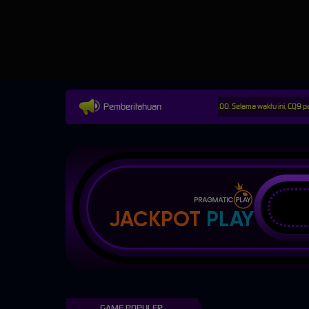
Pemberitahuan
adwal: CQ9 pada 07-Agt-2026 dari 07.33.17 sampai 15.00.00. Selama waktu ini, CQ9 permainan
JACKPOT
PLAY
GAME POPULER