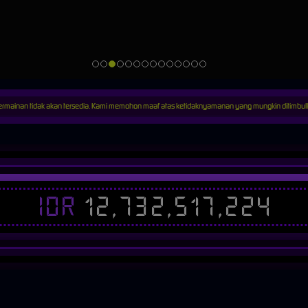
 tidak akan tersedia. Kami memohon maaf atas ketidaknyamanan yang mungkin ditimbulkan.
P
IDR
12,732,516,599