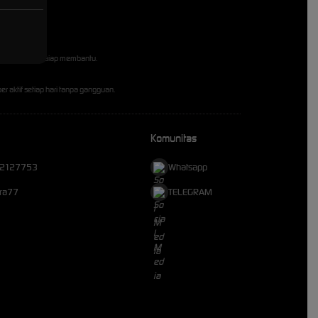
r service yang siap membantu.
r aktif setiap hari tanpa gangguan.
Komunitas
2127753
Whatsapp
itra77
TELEGRAM