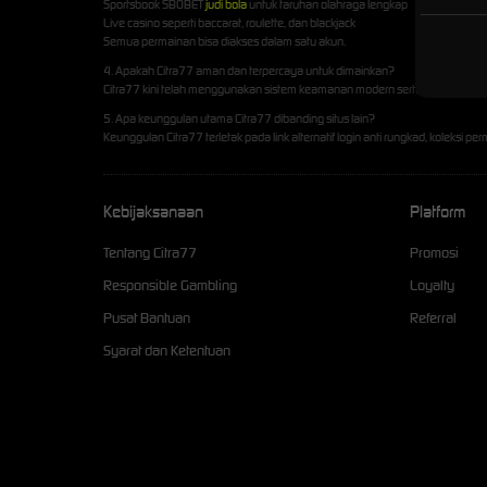
Sportsbook SBOBET
judi bola
untuk taruhan olahraga lengkap
Live casino seperti baccarat, roulette, dan blackjack
Semua permainan bisa diakses dalam satu akun.
4. Apakah Citra77 aman dan terpercaya untuk dimainkan?
Citra77 kini telah menggunakan sistem keamanan modern serta server paling
5. Apa keunggulan utama Citra77 dibanding situs lain?
Keunggulan Citra77 terletak pada link alternatif login anti rungkad, koleks
Kebijaksanaan
Platform
Tentang Citra77
Promosi
Responsible Gambling
Loyalty
Pusat Bantuan
Referral
Syarat dan Ketentuan