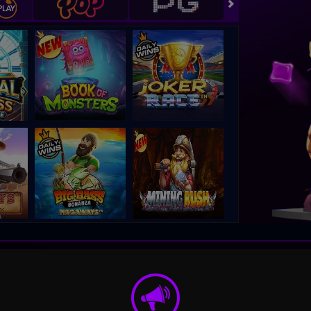
PLATFORM OLAHRAGA-
Event yang Direkomendasikan