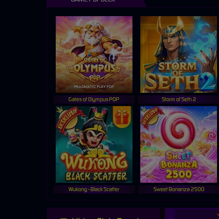
Gates of Olympus POP
Storm of Seth 2
Wukong - Black Scatter
Sweet Bonanza 2500