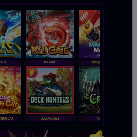
Zeus
Koi Gate
Mahjong Magic
TUNE CAT
Duck Hunters
The Crypt