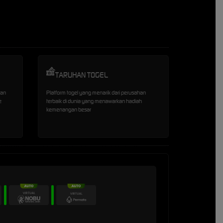
TARUHAN TOGEL
aan
Platform togel yang menarik dari perusahan
e
terbaik di dunia yang menawarkan hadiah
kemenangan besar