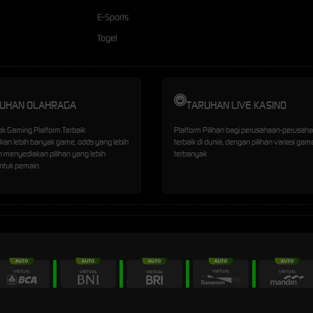
E-Sports
Togel
UHAN OLAHRAGA
TARUHAN LIVE KASINO
k Gaming Platform Terbaik
Platform Pilihan bagi perusahaan-perusah
an lebih banyak game, odds yang lebih
terbaik di dunia, dengan pilihan variasi gam
an menyediakan pilihan yang lebih
terbanyak
ntuk pemain.