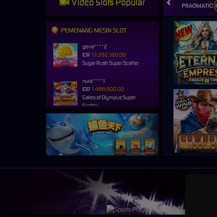
Video Slots Popular
PEMENANG MESIN SLOT
geva****2
IDR
17,282,160.00
Sugar Rush Super Scatter
nura****1
IDR
1,488,900.00
Gates of Olympus Super
Scatter
mahs****2
IDR
955,700.00
Mahjong Wins 3 – Black
Scatter
m****7
IDR
941,040.00
Sweet Bonanza 2500
m****1
IDR
905,980.00