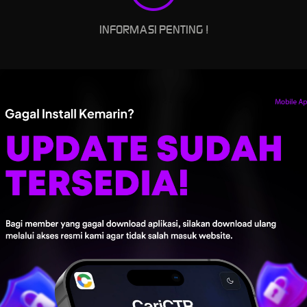
INFORMASI PENTING !
n Sbobet Resmi Terbaru